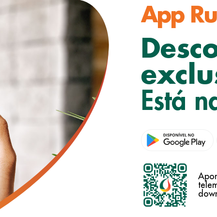
App
Ru
Desc
exclu
Está n
Apon
tele
down