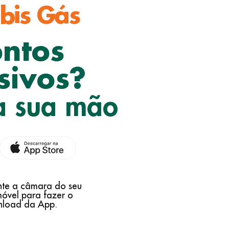
bis Gás
ontos
sivos?
a sua mão
te a câmara do seu
móvel para fazer o
load da App.