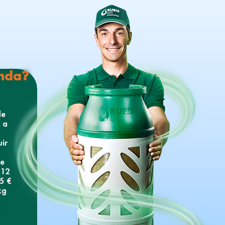
enda?
de
e a
ir
de
 12
5 €
kg